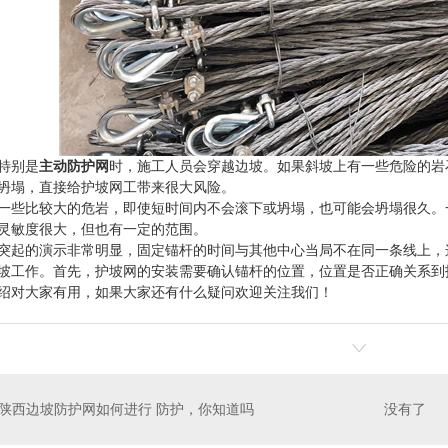
特别是
主动防护网
时，施工人员会穿越边坡。如果斜坡上有一些危险的岩
坍塌，直接给护坡网工带来很大风险。
一些比较大的危岩，即使短时间内不会滚下或坍塌，也可能会坍塌很久。
灵敏度很大，但也有一定的范围。
突起的演示非常明显，固定锚杆的时间与其他中心当局不在同一条线上，
坡工作。首先，护坡网的安装需要确认锚杆的位置，位置是否正确关系到
网片安装
钢筋网片厂家
陕
绍对大家有用，如果大家还有什么疑问欢迎关注我们！
陕西边坡防护网如何进行 防护，你知道吗
没有了